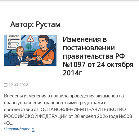
n
u
B
Автор:
Рустам
u
t
Изменения в
t
постановлении
o
правительства РФ
n
№1097 от 24 октября
2014г
19.05.2026
Внесены изменения в правила проведения экзаменов на
право управления транспортными средствами в
соответствии с ПОСТАНОВЛЕНИЕМ ПРАВИТЕЛЬСТВО
РОССИЙСКОЙ ФЕДЕРАЦИИ от 30 апреля 2026 года №508
«О…
Изменения
Читать далее
в