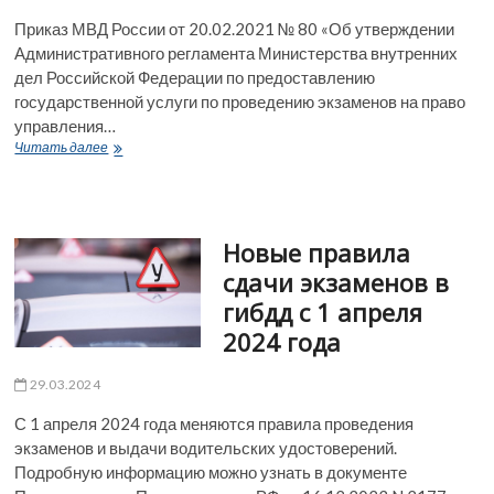
Приказ МВД России от 20.02.2021 № 80 «Об утверждении
Административного регламента Министерства внутренних
дел Российской Федерации по предоставлению
государственной услуги по проведению экзаменов на право
управления…
Новая
Читать далее
редакция
административного
регламента
МВД
Новые правила
по
проведению
сдачи экзаменов в
экзаменов
гибдд с 1 апреля
с
изм.
2024 года
от
5
29.03.2024
марта
2024г
С 1 апреля 2024 года меняются правила проведения
экзаменов и выдачи водительских удостоверений.
Подробную информацию можно узнать в документе