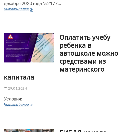
декабря 2023 года №2177…
Вводится
Читать далее
новый
регламент
проведения
экзамена
Оплатить учебу
в
ГИБДД
ребенка в
автошколе можно
средствами из
материнского
капитала
29.01.2024
Условия:
Оплатить
Читать далее
учебу
ребенка
в
автошколе
можно