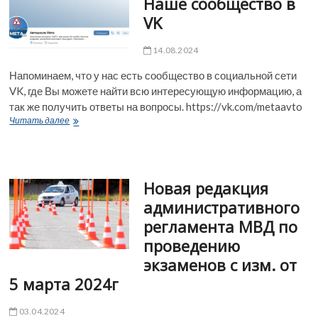
Наше сообщество в
подарок
VK
для
будущих
водителей!
14.08.2024
Напоминаем, что у нас есть сообщество в социальной сети
VK, где Вы можете найти всю интересующую информацию, а
так же получить ответы на вопросы. https://vk.com/metaavto
Наше
Читать далее
сообщество
в
VK
Новая редакция
административного
регламента МВД по
проведению
экзаменов с изм. от
5 марта 2024г
03.04.2024