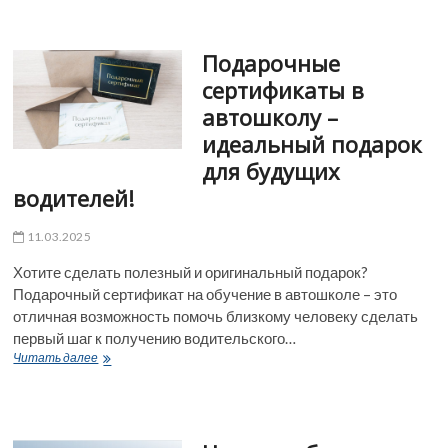
постановлении
правительства
РФ
Подарочные
№1097
от
сертификаты в
24
автошколу –
октября
2014г
идеальный подарок
для будущих
водителей!
11.03.2025
Хотите сделать полезный и оригинальный подарок?
Подарочный сертификат на обучение в автошколе – это
отличная возможность помочь близкому человеку сделать
первый шаг к получению водительского…
Подарочные
Читать далее
сертификаты
в
автошколу
–
идеальный