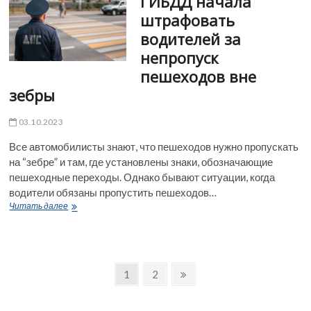
ГИБДД начала
средствами
штрафовать
из
водителей за
материнского
капитала
непропуск
пешеходов вне
зебры
03.10.2023
Все автомобилисты знают, что пешеходов нужно пропускать
на “зебре” и там, где установлены знаки, обозначающие
пешеходные переходы. Однако бывают ситуации, когда
водители обязаны пропустить пешеходов…
ГИБДД
Читать далее
начала
штрафовать
водителей
за
Пагинация
непропуск
Page
Page
Next
1
2
пешеходов
page
записей
вне
зебры