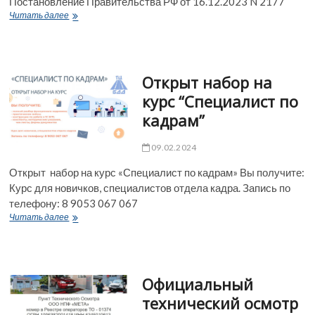
Постановление Правительства РФ от 16.12.2023 N 2177
Новые
Читать далее
правила
сдачи
экзаменов
в
Открыт набор на
гибдд
с
курс “Специалист по
1
кадрам”
апреля
2024
года
09.02.2024
Открыт набор на курс «Специалист по кадрам» Вы получите:
Курс для новичков, специалистов отдела кадра. Запись по
телефону: 8 9053 067 067
Открыт
Читать далее
набор
на
курс
“Специалист
Официальный
по
кадрам”
технический осмотр