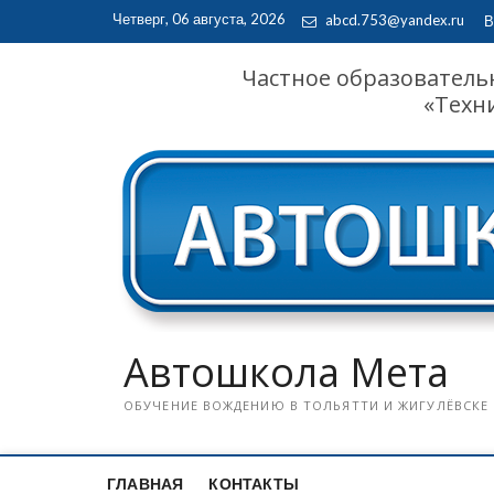
Skip
Четверг, 06 августа, 2026
abcd.753@yandex.ru
В
to
content
Частное образователь
«Техн
Автошкола Мета
ОБУЧЕНИЕ ВОЖДЕНИЮ В ТОЛЬЯТТИ И ЖИГУЛЁВСКЕ
ГЛАВНАЯ
КОНТАКТЫ