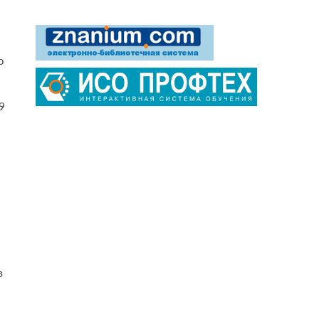
о
9
в