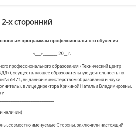
 2-х сторонний
основным программам профессионального обучения
______ 20__ г.
ого профессионального образования «Технический центр
БДД»), осуществляющее образовательную деятельность на
ный № 6471, выданной министерством образования и науки
лнитель», в лице директора Крикиной Натальи Владимировны,
 и
______________________________
аличии)
роны, совместно именуемые Стороны, заключили настоящий