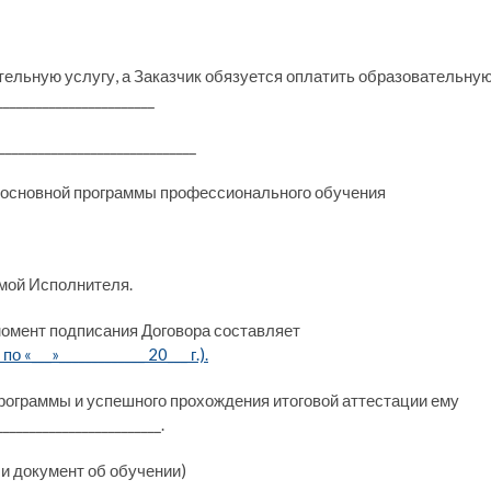
тельную услугу, а Заказчик обязуется оплатить образовательну
_______________________
______________________________
ие основной программы профессионального обучения
ммой Исполнителя.
момент подписания Договора составляет
 по «___»_____________ 20___ г.).
рограммы и успешного прохождения итоговой аттестации ему
________________________.
ли документ об обучении)