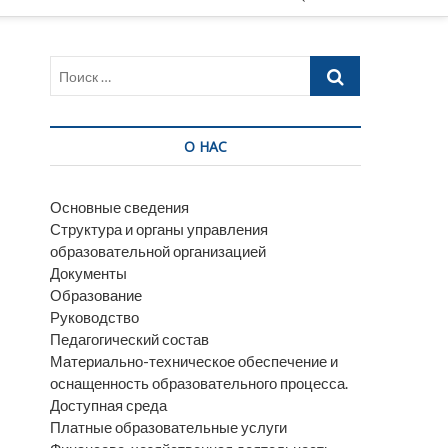
e
n
u
Поиск
B
…
u
t
t
О НАС
o
n
Основные сведения
Структура и органы управления
образовательной организацией
Документы
Образование
Руководство
Педагогический состав
Материально-техническое обеспечение и
оснащенность образовательного процесса.
Доступная среда
Платные образовательные услуги