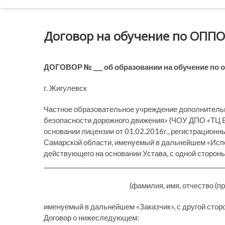
Договор на обучение по ОППО
ДОГОВОР № ___
об образовании на обучение
по 
г. Жигулевск «___»__
Частное образовательное учреждение дополнительн
безопасности дорожного движения» (ЧОУ ДПО «ТЦ 
основании лицензии от 01.02.2016г., регистрацион
Самарской области, именуемый в дальнейшем «Испо
действующего на основании Устава, с одной стороны
____________________________________________________________
(фамилия, имя, отчество (при н
именуемый в дальнейшем «Заказчик», с другой сто
Договор о нижеследующем: