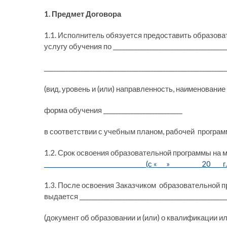
1. Предмет Договора
1.1. Исполнитель обязуется предоставить образова
услугу обучения по ______________________________________
____________________________________________________________
(вид, уровень и (или) направленность, наименован
форма обучения __________________________
в соответствии с учебным планом, рабочей програ
1.2. Срок освоения образовательной программы на 
_________________________________ (с «___»__________ 20___ г.
1.3. После освоения Заказчиком образовательной п
выдается _________________________________________________
(документ об образовании и (или) о квалификации и