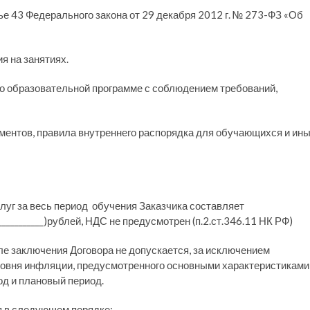
ье 43 Федерального закона от 29 декабря 2012 г. № 273-ФЗ «Об
я на занятиях.
 по образовательной программе с соблюдением требований,
ментов, правила внутреннего распорядка для обучающихся и ин
луг за весь период обучения Заказчика составляет
________________)рублей, НДС не предусмотрен (п.2.ст.346.11 НК РФ)
е заключения Договора не допускается, за исключением
ровня инфляции, предусмотренного основными характеристиками
д и плановый период.
я в следующем порядке: